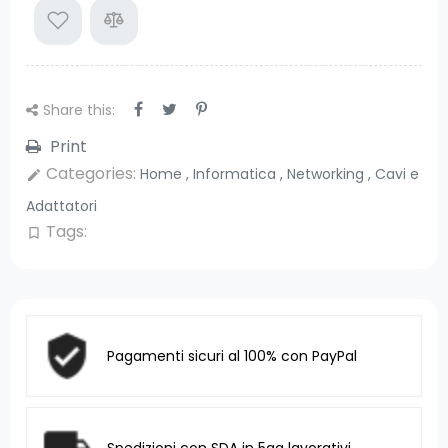
Share this:
Print
Categories:
Home
,
Informatica
,
Networking
,
Cavi e
edit
Adattatori
Tags:
bookmark_border
Pagamenti sicuri al 100% con PayPal
Spedizioni con SDA in 5gg lavorativi