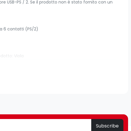
e USB-PS / 2. Se il prodotto non è stato fornito con un
a 6 contatti (PS/2)
dotto: Viola
PS/2
USB A
Femmina
Subscribe