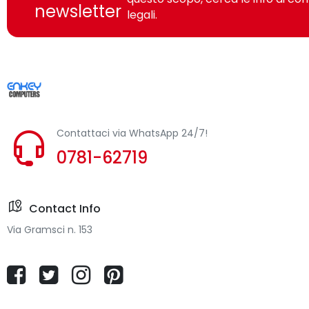
newsletter
Colore del prodotto
legali.
Certificazione
Sostenibilità
Certificati di sostenibilità
Contattaci via WhatsApp 24/7!
Dimensioni e peso
0781-62719
Larghezza
Contact Info
Profondità
Via Gramsci n. 153
Altezza
Peso