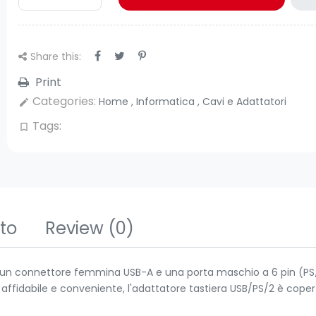
Share this:
Print
Categories:
Home
,
Informatica
,
Cavi e Adattatori
edit
Tags:
bookmark_border
tto
Review
(0)
 un connettore femmina USB-A e una porta maschio a 6 pin (PS/
affidabile e conveniente, l'adattatore tastiera USB/PS/2 è cope