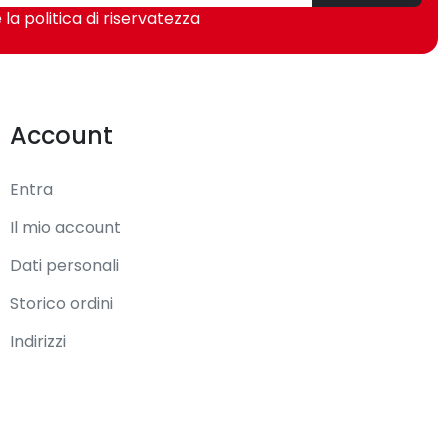
 la politica di riservatezza
Viola
CE, REACH
Account
RoHS
Entra
Il mio account
20 mm
Dati personali
Storico ordini
50 mm
Indirizzi
10 mm
13 g