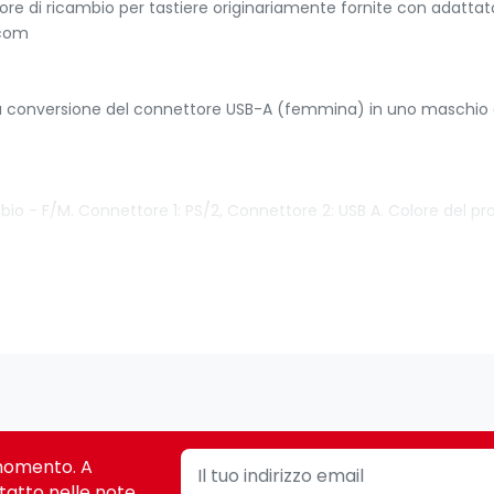
 di ricambio per tastiere originariamente fornite con adattator
.com
e la conversione del connettore USB-A (femmina) in uno maschio 
o - F/M. Connettore 1: PS/2, Connettore 2: USB A. Colore del pro
i momento. A
tatto nelle note