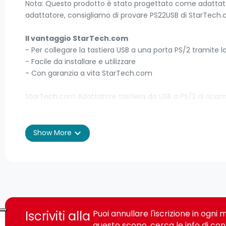
Nota: Questo prodotto è stato progettato come adattatore
adattatore, consigliamo di provare PS22USB di StarTech
Il vantaggio StarTech.com
- Per collegare la tastiera USB a una porta PS/2 tramit
- Facile da installare e utilizzare
- Con garanzia a vita StarTech.com
StarTech.com Adattatore tastiera da USB a PS/2 di ricambi
Connettività
expand_more
Show More
Connettore 1
Connettore 2
Genere del connettore 2
Prestazione
Iscriviti alla
Puoi annullare l'iscrizione in ogn
questo scopo, cerca le info di con