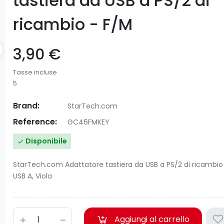
tastiera da USB a PS/2 di
ricambio - F/M
3,90 €
Tasse incluse
5
Brand:
StarTech.com
Reference:
GC46FMKEY
Disponibile

StarTech.com Adattatore tastiera da USB a PS/2 di ricambio 
USB A, Viola
Aggiungi al carrello