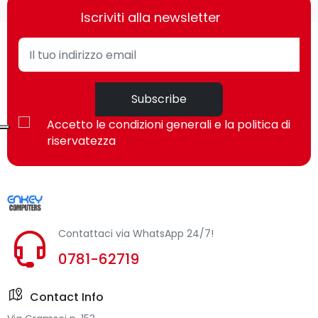
Caratteristiche
Iscriviti alla newsletter
Utilizzo
Universale
Tipo alimentazione
Interno
Subscribe
Voltaggio di ingresso
100 - 240 V
Accetto le condizioni generali e la politica di
riservatezza
Frequenza di ingresso
50/60 Hz
Corrente d'ingresso
0.35 A
Potenza in uscita
12 W
Contattaci via WhatsApp 24/7!
Tensione di uscita regolabile
Sì
0781-62719
Numero di USB
1
Contact Info
Prestazione