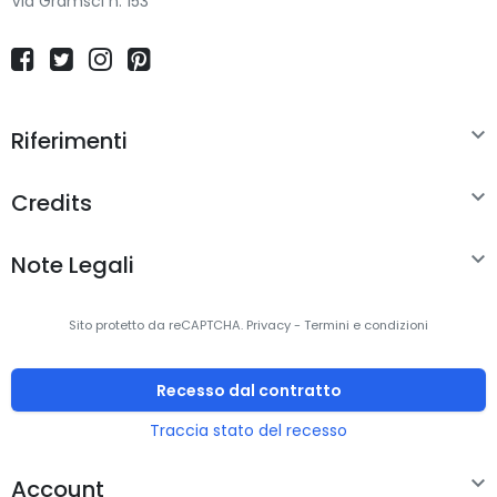
Via Gramsci n. 153
Versione USB
2.0
Connettore USB
USB tipo A

Riferimenti
Tensione di uscita USB
5 V

Credits
Design

Colore del prodotto
Bianco
Note Legali
Dimensioni e peso
Sito protetto da reCAPTCHA.
Privacy
-
Termini e condizioni
Larghezza
80 mm
Recesso dal contratto
Profondità
36 mm
Traccia stato del recesso
Altezza
23 mm

Account