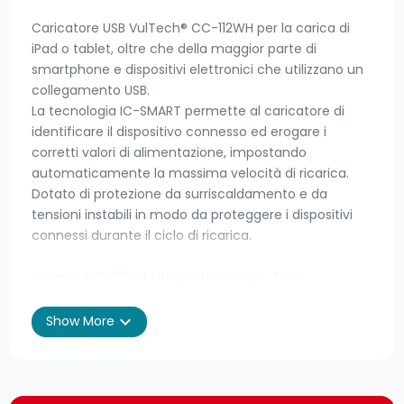
Caricatore USB VulTech® CC-112WH per la carica di
iPad o tablet, oltre che della maggior parte di
smartphone e dispositivi elettronici che utilizzano un
collegamento USB.
La tecnologia IC-SMART permette al caricatore di
identificare il dispositivo connesso ed erogare i
corretti valori di alimentazione, impostando
automaticamente la massima velocità di ricarica.
Dotato di protezione da surriscaldamento e da
tensioni instabili in modo da proteggere i dispositivi
connessi durante il ciclo di ricarica.
Vultech CC-112WH. Utilizzo: Universale, Tipo
alimentazione: Interno, Voltaggio di ingresso: 100 -
240 V. Connettore USB: USB tipo A, Corrente di uscita
expand_more
Show More
USB: 2,4 A, Tensione di uscita USB: 5 V. Colore del
prodotto: Bianco. Larghezza: 80 mm, Profondità: 36
mm, Altezza: 23 mm. Quantità per pacco: 1 pz