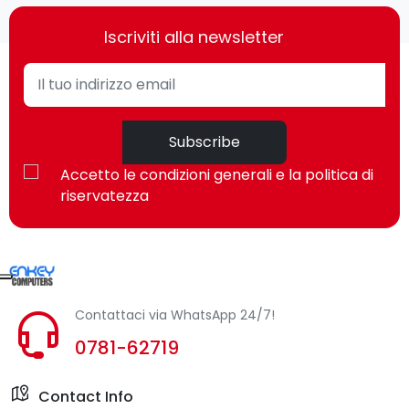
Iscriviti alla newsletter
Subscribe
Accetto le condizioni generali e la politica di
riservatezza
Contattaci via WhatsApp 24/7!
0781-62719
Contact Info