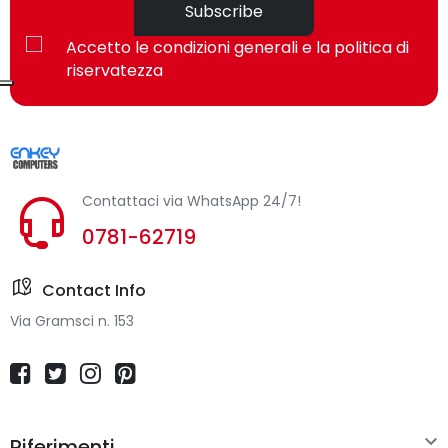
rete
Subscribe
Accetto le condizioni generali e la politica di
Banda Wi-Fi
Banda singola (2.4 GHz)
riservatezza
Range di
2,4 - 2,4835 GHz
frequenza
Modulazione
8PSK,GFSK
Contattaci via WhatsApp 24/7!
Raggio
10 m
0781-62719
d'azione
interno
Contact Info
Versione
4.0
Via Gramsci n. 153
Bluetooth
Profili
A2DP,FTP,GAP,HFP,HID,HSP,SPP
Bluetooth

Riferimenti