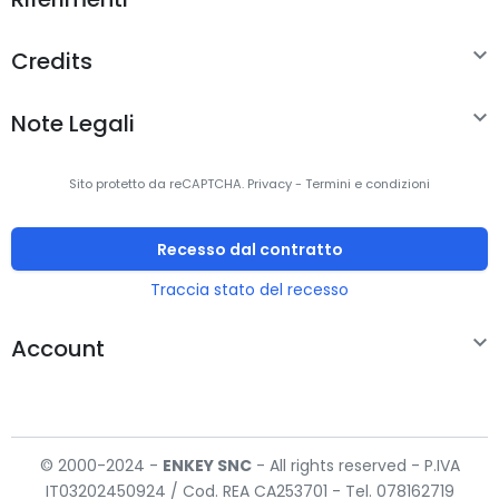
Design

Credits
Interno
No

Note Legali
Colore del
Nero
prodotto
Sito protetto da reCAPTCHA.
Privacy
-
Termini e condizioni
Plug & Play
Sì
Recesso dal contratto
Indicatori LED
Sì
Traccia stato del recesso
Gestione energetica

Account
Alimentazione
Sì
USB
Requisiti di sistema
© 2000-2024 -
ENKEY
SNC
- All rights reserved - P.IVA
IT03202450924 / Cod. REA CA253701 - Tel. 078162719
Sistema
Windows 10 Education,Windows