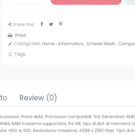
Share this:
Print
Categories:
Home
,
Informatica
,
Schede Madri
,
Compon
edit
Tags:
bookmark_border
tto
Review
(0)
ocessore: Presa AM4, Processori compatibili: 3rd Generation AM
DRAM, RAM massima supportata: 64 GB, tipo di slot di memoria: DI
tate: HDD & SSD. Risoluzione massima: 4096 x 2160 Pixel. Tipo di i