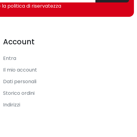
 la politica di riservatezza
Account
3866,4000,4133,4266,4400,4466 MHz
Entra
Il mio account
Dati personali
Storico ordini
Indirizzi