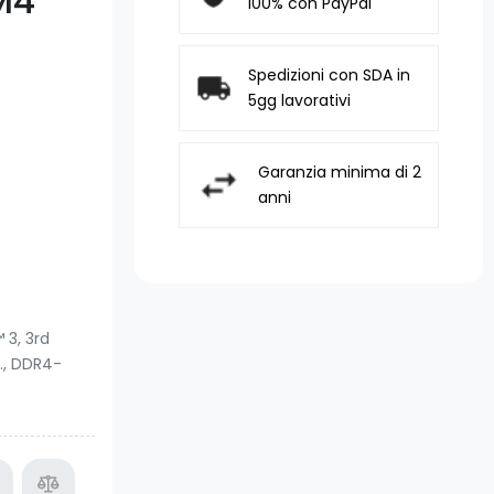
M4
100% con PayPal
Spedizioni con SDA in
5gg lavorativi
Garanzia minima di 2
anni
 3, 3rd
., DDR4-