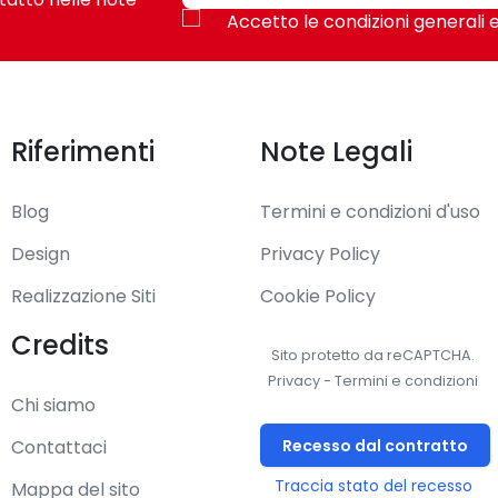
Accetto le condizioni generali e
ual-channel
Riferimenti
Note Legali
866,2133,2400,2667,2800,2933,3000,3066,3200,3466,3600,3733,
Blog
Termini e condizioni d'uso
Design
Privacy Policy
4 GB
Realizzazione Siti
Cookie Policy
o
Credits
Sito protetto da reCAPTCHA.
Privacy
-
Termini e condizioni
Chi siamo
DD & SSD
Recesso dal contratto
Contattaci
CI Express 3.0,SATA
Traccia stato del recesso
Mappa del sito